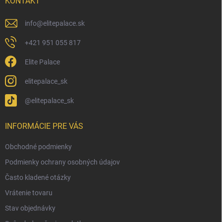
i
KONTAKT
e
info
@
elitepalace.sk
+421 951 055 817
Elite Palace
elitepalace_sk
@elitepalace_sk
INFORMÁCIE PRE VÁS
Obchodné podmienky
Podmienky ochrany osobných údajov
Často kladené otázky
Vrátenie tovaru
Stav objednávky