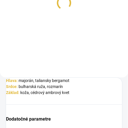
€4,80
Jednotková
€4,80 / 1 ml
cena:
Do košíka
Arabian Oud Taraf je elegantná a
výrazná vôňa, ktorá sa otvára
sviežim spojením majoránu a...
Hlava:
majorán, taliansky bergamot
Srdce:
bulharská ruža, rozmarín
Základ:
koža, cédrový ambrový kvet
Dodatočné parametre