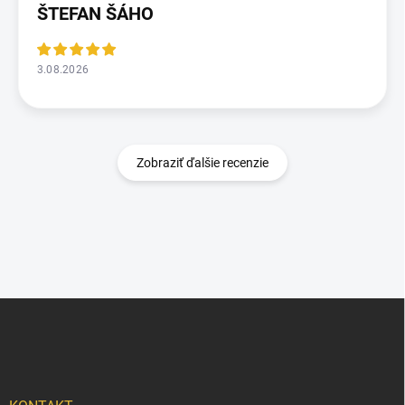
ŠTEFAN ŠÁHO
3.08.2026
Zobraziť ďalšie recenzie
Z
á
p
ä
t