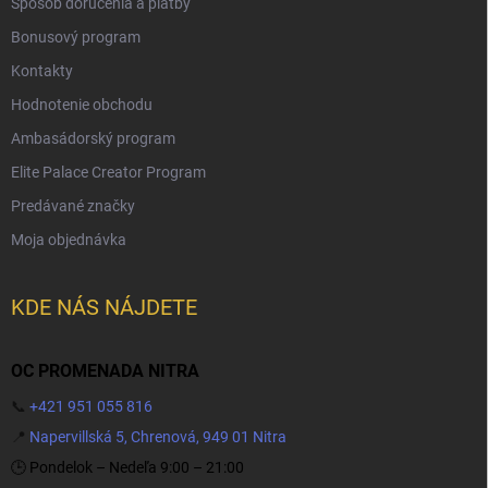
Spôsob doručenia a platby
Bonusový program
Kontakty
Hodnotenie obchodu
Ambasádorský program
Elite Palace Creator Program
Predávané značky
Moja objednávka
KDE NÁS NÁJDETE
OC PROMENADA NITRA
📞
+421 951 055 816
📍
Napervillská 5, Chrenová, 949 01 Nitra
🕒 Pondelok – Nedeľa 9:00 – 21:00