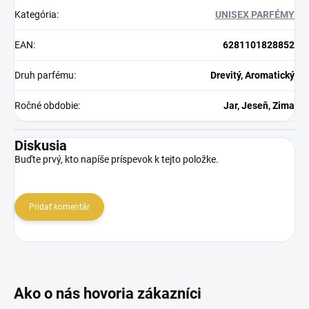
Kategória
:
UNISEX PARFÉMY
EAN
:
6281101828852
Druh parfému
:
Drevitý, Aromatický
Ročné obdobie
:
Jar, Jeseň, Zima
Diskusia
Buďte prvý, kto napíše príspevok k tejto položke.
Pridať komentár