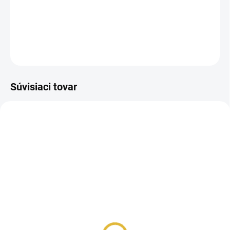
hĺbku a noblesu. Vôňa pre tých, ktorí chcú zanechať dojem.
DETAILNÉ INFORMÁCIE
OPÝTAŤ SA
STRÁŽIŤ
Súvisiaci tovar
UNISEX
SKLADOM
VZORKA - Arabian Oud
Taraf