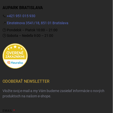
AUPARK BRATISLAVA
📞
+421 951 015 930
📍
Einsteinova 3541/18, 851 01 Bratislava
🕒 Pondelok – Piatok 10:00 – 21:00
🕒 Sobota – Nedeľa 9:00 – 21:00
ODOBERAŤ NEWSLETTER
Vložte svoj e-mail a my Vám budeme zasielať informácie o nových
produktoch na našom e-shope.
EMAIL