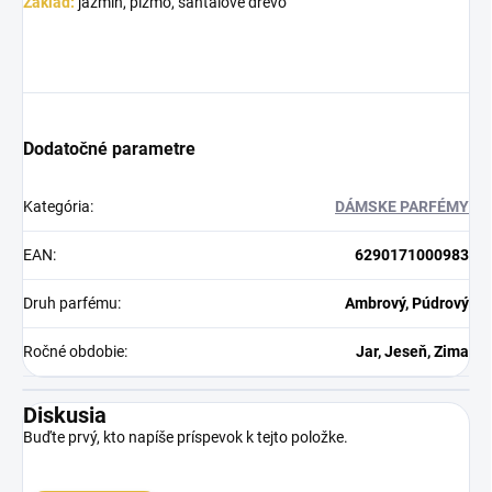
Základ:
jazmín, pižmo, santalové drevo
Dodatočné parametre
Kategória
:
DÁMSKE PARFÉMY
EAN
:
6290171000983
Druh parfému
:
Ambrový, Púdrový
Ročné obdobie
:
Jar, Jeseň, Zima
Diskusia
Buďte prvý, kto napíše príspevok k tejto položke.