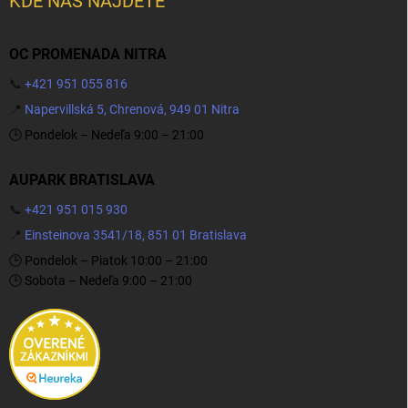
KDE NÁS NÁJDETE
OC PROMENADA NITRA
📞
+421 951 055 816
📍
Napervillská 5, Chrenová, 949 01 Nitra
🕒 Pondelok – Nedeľa 9:00 – 21:00
AUPARK BRATISLAVA
📞
+421 951 015 930
📍
Einsteinova 3541/18, 851 01 Bratislava
🕒 Pondelok – Piatok 10:00 – 21:00
🕒 Sobota – Nedeľa 9:00 – 21:00