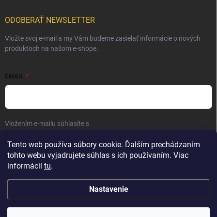
ODOBERAŤ NEWSLETTER
Vložte svoj e-mail a my Vám budeme zasielať informácie o nových
produktoch na našom e-shope.
EMAIL
Vložením e-mailu súhlasíte s
podmienkami ochrany osobných údajov
Prihlásiť sa
Tento web používa súbory cookie. Ďalším prechádzaním
tohto webu vyjadrujete súhlas s ich používaním. Viac
informácií
tu
.
Nastavenie
Copyright 2026
Elite Palace
. Všetky práva vyhradené.