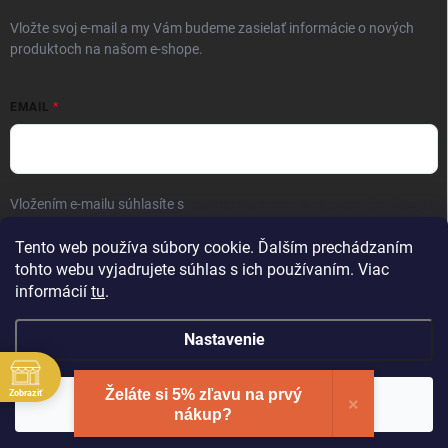
Vložte svoj e-mail a my Vám budeme zasielať informácie o nových
produktoch na našom e-shope.
EMAIL
Vložením e-mailu súhlasíte s
podmienkami ochrany osobných údajov
Prihlásiť sa
Tento web používa súbory cookie. Ďalším prechádzaním
tohto webu vyjadrujete súhlas s ich používaním. Viac
informácií
tu
.
Nastavenie
Želáte si 5% zľavu na prvý
Zobraziť
Copyright 2026
Elite Palace
. Všetky práva vyhradené.
Súhlasím
×
nákup?
Vytvoril Shoptet