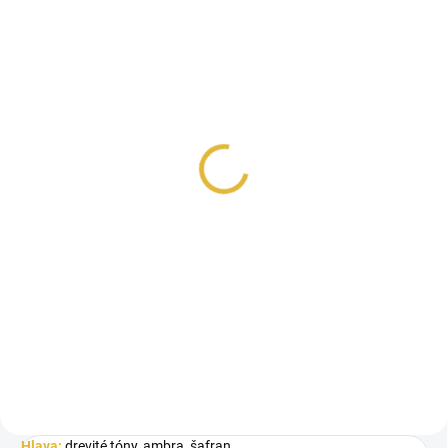
SKLADOM
SKLADOM
Khadlaj Aaliya Perfume
Khadlaj Haneen Gold
Oil 27 ml
Perfume Oil 20 ml
€11,90
€20,50
Do košíka
Do košíka
Dámsky parfumovaný olej
Koncentrovaný parfumovaný olej
Khadlaj Aaliya ponúka
Haneen Gold od značky Khadlaj
nezabudnuteľný zmyslový
je unisex vôňa, ktorá osloví
zážitok, ktorý v sebe...
mužov...
Hlava:
drevité tóny, ambra, šafran