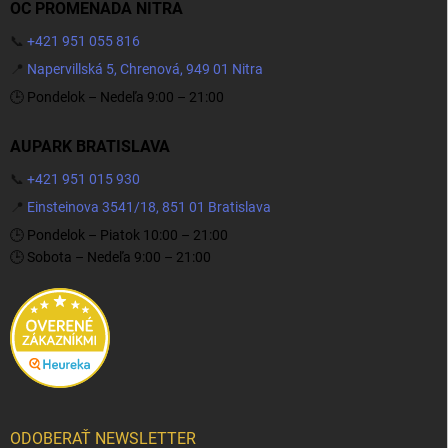
OC PROMENADA NITRA
📞
+421 951 055 816
📍
Napervillská 5, Chrenová, 949 01 Nitra
🕒 Pondelok – Nedeľa 9:00 – 21:00
AUPARK BRATISLAVA
📞
+421 951 015 930
📍
Einsteinova 3541/18, 851 01 Bratislava
🕒 Pondelok – Piatok 10:00 – 21:00
🕒 Sobota – Nedeľa 9:00 – 21:00
ODOBERAŤ NEWSLETTER