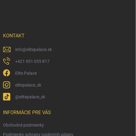
Z
á
p
ä
t
i
KONTAKT
e
info
@
elitepalace.sk
+421 951 055 817
Elite Palace
elitepalace_sk
@elitepalace_sk
INFORMÁCIE PRE VÁS
Obchodné podmienky
Podmienky ochrany osobných údajov