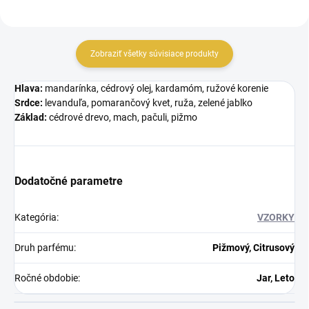
Zobraziť všetky súvisiace produkty
Hlava:
mandarínka, cédrový olej, kardamóm, ružové korenie
Srdce:
levanduľa, pomarančový kvet, ruža, zelené jablko
Základ:
cédrové drevo, mach, pačuli, pižmo
Dodatočné parametre
Kategória
:
VZORKY
Druh parfému
:
Pižmový, Citrusový
Ročné obdobie
:
Jar, Leto