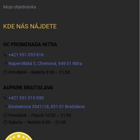
Moja objednávka
KDE NÁS NÁJDETE
OC PROMENADA NITRA
📞
+421 951 055 816
📍
Napervillská 5, Chrenová, 949 01 Nitra
🕒 Pondelok – Nedeľa 9:00 – 21:00
AUPARK BRATISLAVA
📞
+421 951 015 930
📍
Einsteinova 3541/18, 851 01 Bratislava
🕒 Pondelok – Piatok 10:00 – 21:00
🕒 Sobota – Nedeľa 9:00 – 21:00