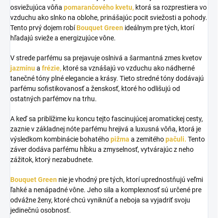
osviežujúca vôňa
pomarančového kvetu,
ktorá sa rozprestiera vo
vzduchu ako slnko na oblohe, prinášajúc pocit sviežosti a pohody.
Tento prvý dojem robí
Bouquet Green
ideálnym pre tých, ktorí
hľadajú svieže a energizujúce vône.
V strede parfému sa prejavuje oslnivá a šarmantná zmes kvetov
jazmínu
a
frézie,
ktoré sa vznášajú vo vzduchu ako nádherné
tanečné tóny plné elegancie a krásy. Tieto stredné tóny dodávajú
parfému sofistikovanosť a ženskosť, ktoré ho odlišujú od
ostatných parfémov na trhu.
A keď sa priblížime ku koncu tejto fascinujúcej aromatickej cesty,
zaznie v základnej nóte parfému hrejivá a luxusná vôňa, ktorá je
výsledkom kombinácie bohatého
pižma
a zemitého
pačuli.
Tento
záver dodáva parfému hĺbku a zmyselnosť, vytvárajúc z neho
zážitok, ktorý nezabudnete.
Bouquet Green
nie je vhodný pre tých, ktorí uprednostňujú veľmi
ľahké a nenápadné vône. Jeho sila a komplexnosť sú určené pre
odvážne ženy, ktoré chcú vyniknúť a neboja sa vyjadriť svoju
jedinečnú osobnosť.