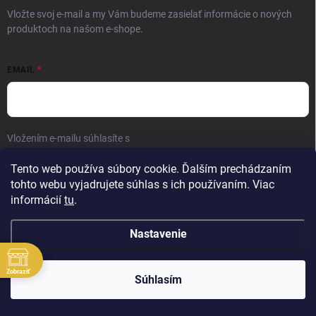
Vložte svoj e-mail a my Vám budeme zasielať informácie o nových
produktoch na našom e-shope.
EMAIL
Vložením e-mailu súhlasíte s
podmienkami ochrany osobných údajov
Prihlásiť sa
Tento web používa súbory cookie. Ďalším prechádzaním
tohto webu vyjadrujete súhlas s ich používaním. Viac
informácií
tu
.
Nastavenie
Zobraziť
Copyright 2026
Elite Palace
. Všetky práva vyhradené.
Súhlasím
Vytvoril Shoptet