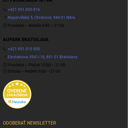
OC PROMENADA NITRA
📞
+421 951 055 816
📍
Napervillská 5, Chrenová, 949 01 Nitra
🕒 Pondelok – Nedeľa 9:00 – 21:00
AUPARK BRATISLAVA
📞
+421 951 015 930
📍
Einsteinova 3541/18, 851 01 Bratislava
🕒 Pondelok – Piatok 10:00 – 21:00
🕒 Sobota – Nedeľa 9:00 – 21:00
ODOBERAŤ NEWSLETTER