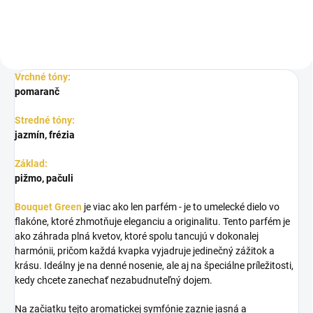
Vrchné tóny:
pomaranč
Stredné tóny:
jazmín, frézia
Základ:
pižmo, pačuli
Bouquet Green
je viac ako len parfém - je to umelecké dielo vo
flakóne, ktoré zhmotňuje eleganciu a originalitu. Tento parfém je
ako záhrada plná kvetov, ktoré spolu tancujú v dokonalej
harmónii, pričom každá kvapka vyjadruje jedinečný zážitok a
krásu. Ideálny je na denné nosenie, ale aj na špeciálne príležitosti,
kedy chcete zanechať nezabudnuteľný dojem.
Na začiatku tejto aromatickej symfónie zaznie jasná a