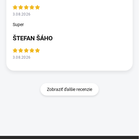
3.08.2026
Super
ŠTEFAN ŠÁHO
3.08.2026
Zobraziť ďalšie recenzie
Z