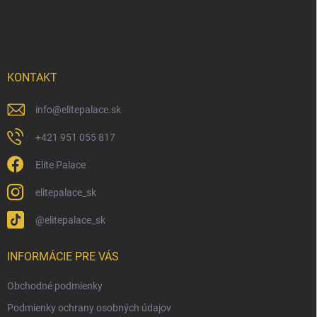
á
p
ä
t
i
KONTAKT
e
info
@
elitepalace.sk
+421 951 055 817
Elite Palace
elitepalace_sk
@elitepalace_sk
INFORMÁCIE PRE VÁS
Obchodné podmienky
Podmienky ochrany osobných údajov