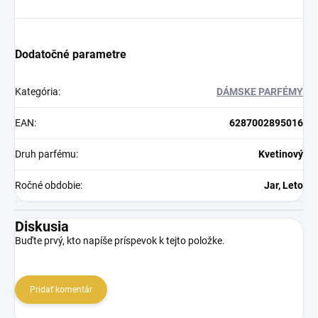
Dodatočné parametre
Kategória
:
DÁMSKE PARFÉMY
EAN
:
6287002895016
Druh parfému
:
Kvetinový
Ročné obdobie
:
Jar, Leto
Diskusia
Buďte prvý, kto napíše príspevok k tejto položke.
Pridať komentár